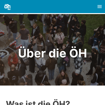
To
na
Über die ÖH
Was ist die ÖH?